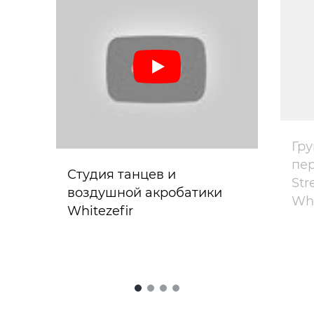
Гр
пе
Студия танцев и
Str
воздушной акробатики
Whi
Whitezefir